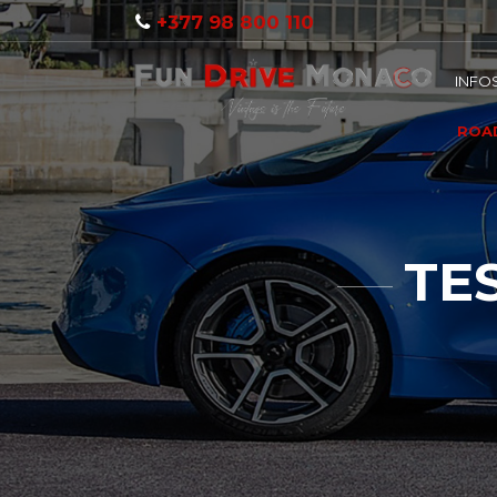
+377 98 800 110
INFO
ROAD
TES