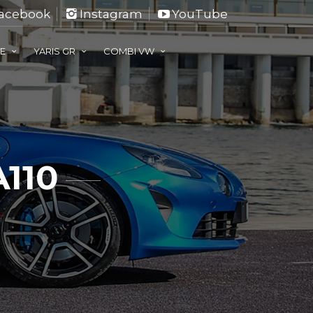
acebook
Instagram
YouTube
TE
YARIS GR
COMBI VW
110