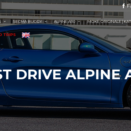
F
S
SECMA BUGGY
ALPINE A110
MOKE ORIGINALE | KA
 TRIPS
T DRIVE ALPINE A